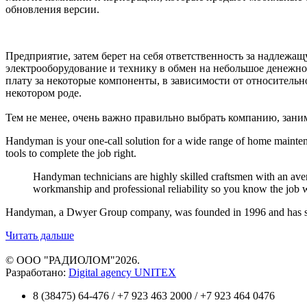
обновления версии.
Предприятие, затем берет на себя ответственность за надлеж
электрооборудование и технику в обмен на небольшое денежно
плату за некоторые компоненты, в зависимости от относитель
некотором роде.
Тем не менее, очень важно правильно выбрать компанию, зани
Handyman is your one-call solution for a wide range of home maintena
tools to complete the job right.
Handyman technicians are highly skilled craftsmen with an aver
workmanship and professional reliability so you know the job wi
Handyman, a Dwyer Group company, was founded in 1996 and has ser
Читать дальше
© ООО "РАДИОЛОМ"
2026.
Разработано:
Digital agency UNITEX
8 (38475) 64-476 / +7 923 463 2000 / +7 923 464 0476