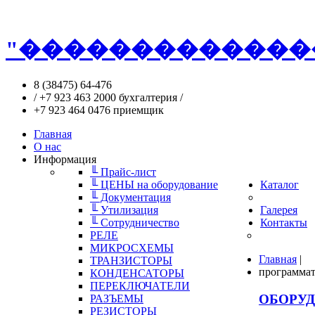
"
�
�
�
�
�
�
�
�
�
�
�
�
�
8 (38475) 64-476
/ +7 923 463 2000 бухгалтерия /
+7 923 464 0476 приемщик
Главная
О нас
Информация
╙ Прайс-лист
╙ ЦЕНЫ на оборудование
Каталог
╙ Документация
╙ Утилизация
Галерея
╙ Сотрудничество
Контакты
РЕЛЕ
МИКРОСХЕМЫ
Главная
|
ТРАНЗИСТОРЫ
программат
КОНДЕНСАТОРЫ
ПЕРЕКЛЮЧАТЕЛИ
ОБОРУ
РАЗЪЕМЫ
РЕЗИСТОРЫ