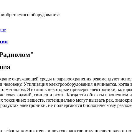
риобретаемого оборудования:
ьше
ция
Радиолом"
АЦИЯ
охране окружающей среды и здравоохранения рекомендуют испол
ни человеку. Утилизация электрооборудования начинается, когд
то металлом. Это лишь некоторые примеры электроники, котор
лючая кадмий, свинец и ртуть. Когда эти объекты в конечном и
х токсичных веществ, потенциально могут вызвать рак, эндокри
родуктах электроники, не подвергаются биологическому разлож
елефоны, компьютеры и другую электронику предоставляют пот