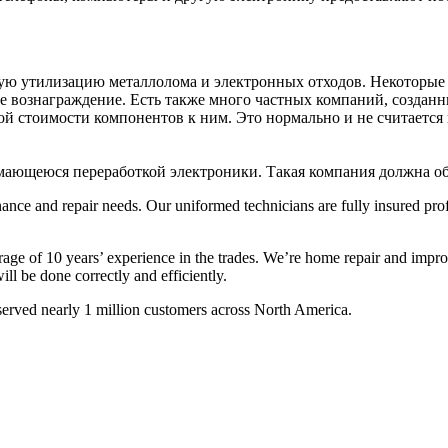
ащую утилизацию металлолома и электронных отходов. Некоторы
е вознаграждение. Есть также много частных компаний, созданн
ной стоимости компонентов к ним. Это нормально и не считается
мающеюся переработкой электроники. Такая компания должна об
nce and repair needs. Our uniformed technicians are fully insured pro
age of 10 years’ experience in the trades. We’re home repair and impr
ll be done correctly and efficiently.
ved nearly 1 million customers across North America.