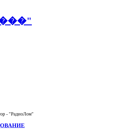
�
�
�
"
ор - "РадиоЛом"
ДОВАНИЕ